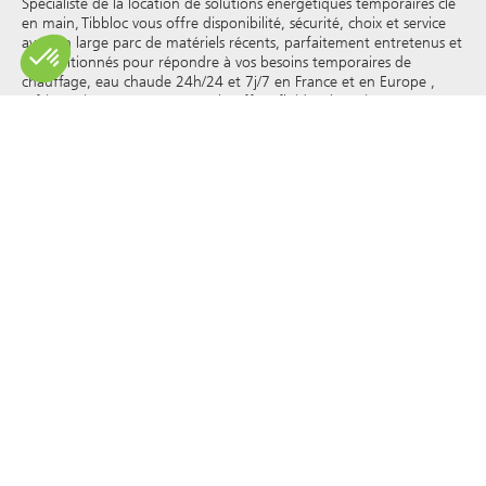
Spécialiste de la location de solutions énergétiques temporaires clé
en main, Tibbloc vous offre disponibilité, sécurité, choix et service
avec un large parc de matériels récents, parfaitement entretenus et
reconditionnés pour répondre à vos besoins temporaires de
chauffage, eau chaude 24h/24 et 7j/7 en France et en Europe ,
réfrigération, vapeur, eau surchauffée, fluides thermiques et autres.
Tibbloc apporteur de solutions pour l’industrie, nous vous invitons
à prendre contact avec nos responsables de projets pour bénéficier
de l’expertise de notre bureau d’étude.
Tous les droits de reproduction et de représentation sont réservés
et la propriété exclusive de Tibbloc, y compris pour les documents
téléchargeables et les représentations iconographiques et
photographiques. L’utilisation, la reproduction, le transfert, la
modification, la redistribution ou la vente de toute information
affichée sur ce site (articles, photographies, logos) ou de toute
partie de ce site (y compris le texte) sur tout support, ou la
distribution sur tout autre site Web via un lien hypertexte, un
groupe de discussion , forum ou autre système ou réseau
informatique, et ce dans le cadre d’une utilisation commerciale
sont formellement interdits sauf autorisation écrite préalable de
Tibbloc.
© Tibbloc 2025 - tous droits réservés
Mentions légales
CONDITIONS GÉNÉRALES DE LOCATION