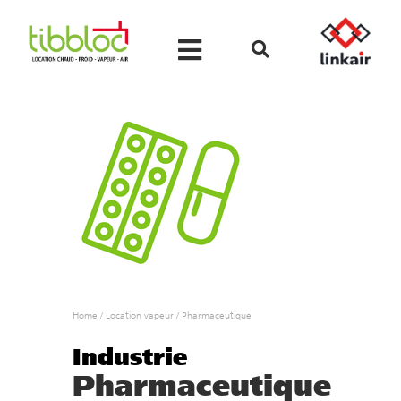
Home
/
Location vapeur
/
Pharmaceutique
Industrie
Pharmaceutique