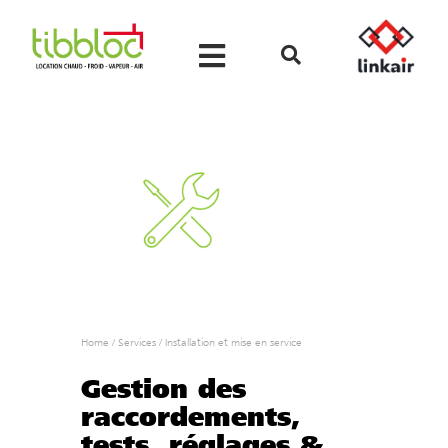
Home
/
Services
/
Installation et mise en service
Gestion des
raccordements,
tests, réglages &