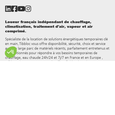
Loueur français indépendant de chauffage,
climatisation, traitement d’air, vapeur et air
comprimé.
Spécialiste de la location de solutions énergétiques temporaires clé
en main, Tibbloc vous offre disponibilité, sécurité, choix et service
avec un large parc de matériels récents, parfaitement entretenus et
reconditionnés pour répondre à vos besoins temporaires de
chauffage, eau chaude 24h/24 et 7j/7 en France et en Europe ,
réfrigération, vapeur, eau surchauffée, fluides thermiques et autres.
Tibbloc apporteur de solutions pour l’industrie, nous vous invitons
à prendre contact avec nos responsables de projets pour bénéficier
de l’expertise de notre bureau d’étude.
Tous les droits de reproduction et de représentation sont réservés
et la propriété exclusive de Tibbloc, y compris pour les documents
téléchargeables et les représentations iconographiques et
photographiques. L’utilisation, la reproduction, le transfert, la
modification, la redistribution ou la vente de toute information
affichée sur ce site (articles, photographies, logos) ou de toute
partie de ce site (y compris le texte) sur tout support, ou la