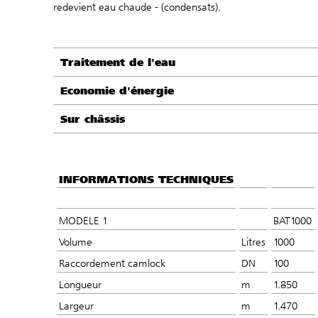
redevient eau chaude - (condensats).
Traitement de l'eau
Economie d'énergie
Sur châssis
INFORMATIONS TECHNIQUES
MODELE 1
BAT1000
Volume
Litres
1000
Raccordement camlock
DN
100
Longueur
m
1.850
Largeur
m
1.470