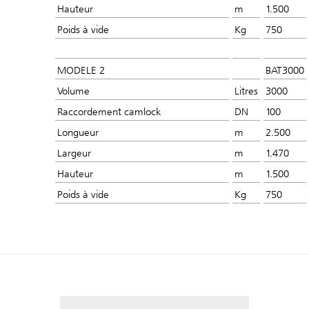
Hauteur
m
1.500
Poids à vide
Kg
750
MODELE 2
BAT3000
Volume
Litres
3000
Raccordement camlock
DN
100
Longueur
m
2.500
Largeur
m
1.470
Hauteur
m
1.500
Poids à vide
Kg
750