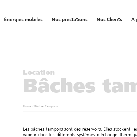
Énergies mobiles
Nos prestations
Nos Clients
À 
Location
Bâches ta
Home
/
Bâches tampons
Les bâches tampons sont des réservoirs. Elles stockent l’
vapeur dans les différents systèmes d’échange thermique