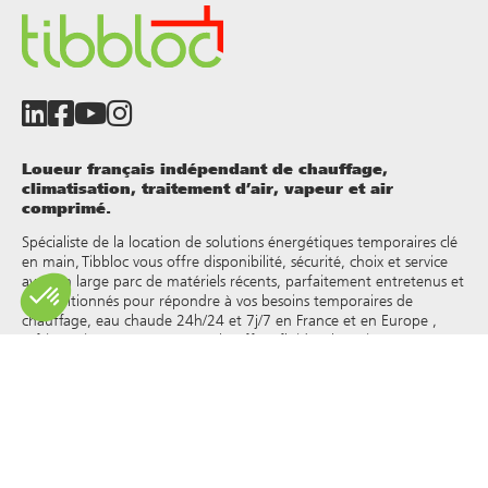
Loueur français indépendant de chauffage,
climatisation, traitement d’air, vapeur et air
comprimé.
Spécialiste de la location de solutions énergétiques temporaires clé
en main, Tibbloc vous offre disponibilité, sécurité, choix et service
avec un large parc de matériels récents, parfaitement entretenus et
reconditionnés pour répondre à vos besoins temporaires de
chauffage, eau chaude 24h/24 et 7j/7 en France et en Europe ,
réfrigération, vapeur, eau surchauffée, fluides thermiques et autres.
Tibbloc apporteur de solutions pour l’industrie, nous vous invitons
à prendre contact avec nos responsables de projets pour bénéficier
de l’expertise de notre bureau d’étude.
Tous les droits de reproduction et de représentation sont réservés
et la propriété exclusive de Tibbloc, y compris pour les documents
téléchargeables et les représentations iconographiques et