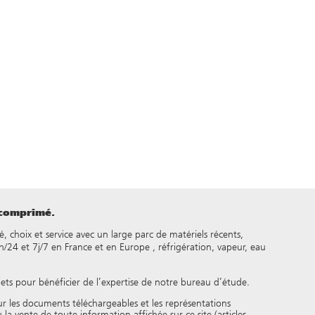
 comprimé.
é, choix et service avec un large parc de matériels récents,
24 et 7j/7 en France et en Europe , réfrigération, vapeur, eau
jets pour bénéficier de l’expertise de notre bureau d’étude.
our les documents téléchargeables et les représentations
 la vente de toute information affichée sur ce site (articles,