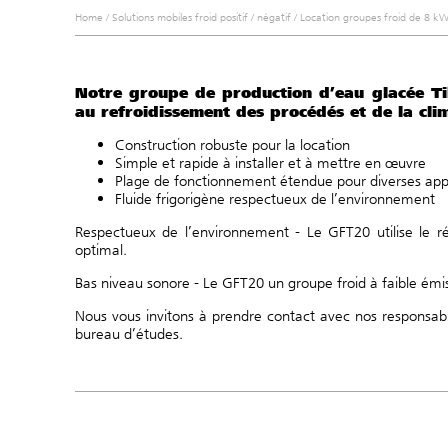
Home
/
Solutions mobiles froid positif / négatif
/
Location groupes froid de 8 
Notre groupe de production d’eau glacée Ti
au refroidissement des procédés et de la clim
Construction robuste pour la location
Simple et rapide à installer et à mettre en œuvre
Plage de fonctionnement étendue pour diverses appl
Fluide frigorigène respectueux de l’environnement
Respectueux de l’environnement - Le GFT20 utilise le ré
optimal.
Bas niveau sonore - Le GFT20 un groupe froid à faible émiss
Nous vous invitons à prendre
contact
avec nos responsable
bureau d’études.