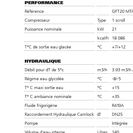
PERFORMANCE
Référence
GFT20 MT
Compresseur
Type
1 scroll
Puissance nominale
kW
21
kcal/h
18 086
T°C de sortie eau glacée
°C
+7/+12
HYDRAULIQUE
Débit pour dT de 5°c
m3/h
3.93 m3/h 
Régime eau glycolée
°C
-8/-5
T° C maxi sortie eau
°C
+15
T° C ambiance nominale
°C
+35
Fluide frigorigène
R410A
Raccordement Hydraulique Camlock
Ø
DN25
Pompe
Intégrée
Volume d'eau interne
Litres
140