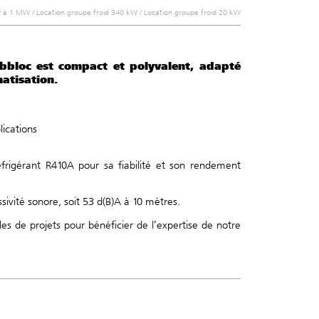
kW à 1 MW
/
Location groupe froid 340 kW
/
Location groupe froid 20 kW
bbloc est compact et polyvalent, adapté
atisation.
ications
frigérant R410A pour sa fiabilité et son rendement
ivité sonore, soit 53 d(B)A à 10 mètres.
s de projets pour bénéficier de l’expertise de notre