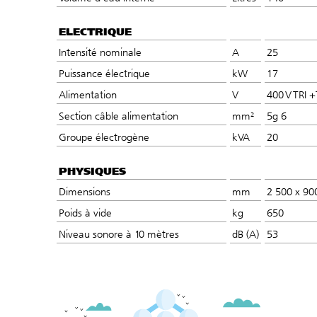
ELECTRIQUE
Intensité nominale
A
25
Puissance électrique
kW
17
Alimentation
V
400 V TRI +
Section câble alimentation
mm²
5g 6
Groupe électrogène
kVA
20
PHYSIQUES
Dimensions
mm
2 500 x 90
Poids à vide
kg
650
Niveau sonore à 10 mètres
dB (A)
53