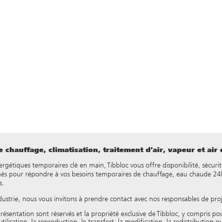
 chauffage, climatisation, traitement d’air, vapeur et air
nergétiques temporaires clé en main, Tibbloc vous offre disponibilité, sécurit
és pour répondre à vos besoins temporaires de chauffage, eau chaude 24h/
s.
dustrie, nous vous invitons à prendre contact avec nos responsables de pro
résentation sont réservés et la propriété exclusive de Tibbloc, y compris p
isation, la reproduction, le transfert, la modification, la redistribution ou