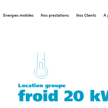
Énergies mobiles
Nos prestations
Nos Clients
À 
Location groupe
froid 20 