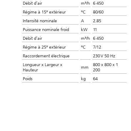
Débit d’air
m³/h
6 450
Régime à 15° extérieur
°C
80/60
Intensité nominale
A
2.85
Puissance nominale froid
kW
11
Débit d’air
m³/h
6 450
Régime à 25° extérieur
°C
7/12
Raccordement électrique
230 V 50 Hz
Longueur x Largeur x
800 x 800 x 1
mm
Hauteur
200
Poids
kg
64