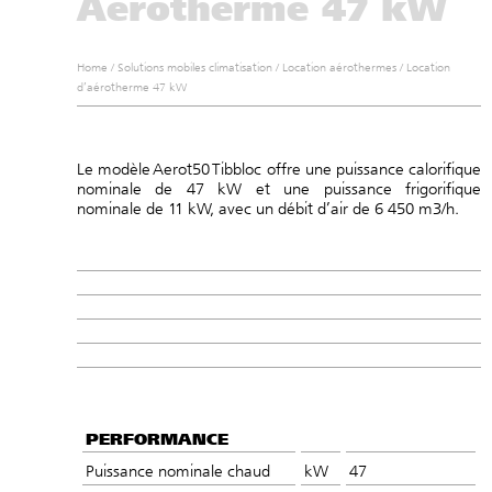
Aérotherme 47 kW
Home
/
Solutions mobiles climatisation
/
Location aérothermes
/
Location
d’aérotherme 47 kW
Le modèle Aerot50 Tibbloc offre une puissance calorifique
nominale de 47 kW et une puissance frigorifique
nominale de 11 kW, avec un débit d’air de 6 450 m3/h.
PERFORMANCE
Puissance nominale chaud
kW
47