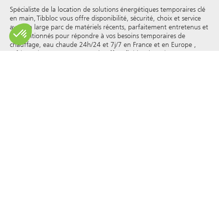
Spécialiste de la location de solutions énergétiques temporaires clé
en main, Tibbloc vous offre disponibilité, sécurité, choix et service
avec un large parc de matériels récents, parfaitement entretenus et
reconditionnés pour répondre à vos besoins temporaires de
chauffage, eau chaude 24h/24 et 7j/7 en France et en Europe ,
réfrigération, vapeur, eau surchauffée, fluides thermiques et autres.
Tibbloc apporteur de solutions pour l’industrie, nous vous invitons
à prendre contact avec nos responsables de projets pour bénéficier
de l’expertise de notre bureau d’étude.
Tous les droits de reproduction et de représentation sont réservés
et la propriété exclusive de Tibbloc, y compris pour les documents
téléchargeables et les représentations iconographiques et
photographiques. L’utilisation, la reproduction, le transfert, la
modification, la redistribution ou la vente de toute information
affichée sur ce site (articles, photographies, logos) ou de toute
partie de ce site (y compris le texte) sur tout support, ou la
distribution sur tout autre site Web via un lien hypertexte, un
groupe de discussion , forum ou autre système ou réseau
informatique, et ce dans le cadre d’une utilisation commerciale
sont formellement interdits sauf autorisation écrite préalable de
Tibbloc.
© Tibbloc 2025 - tous droits réservés
Mentions légales
CONDITIONS GÉNÉRALES DE LOCATION