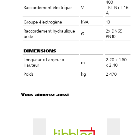
400
Raccordement électrique
V
TRI+N+T 16
A
Groupe électrogène
kVA
10
Raccordement hydraulique
2x DN65
Ø
bride
PN10​
DIMENSIONS
Longueur x Largeur x
2.20 x 1.60
m
Hauteur
x 2.40
Poids
kg
2 470
Vous aimerez aussi