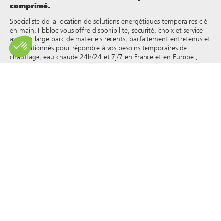
comprimé.
Spécialiste de la location de solutions énergétiques temporaires clé
en main, Tibbloc vous offre disponibilité, sécurité, choix et service
avec un large parc de matériels récents, parfaitement entretenus et
reconditionnés pour répondre à vos besoins temporaires de
chauffage, eau chaude 24h/24 et 7j/7 en France et en Europe ,
réfrigération, vapeur, eau surchauffée, fluides thermiques et autres.
Tibbloc apporteur de solutions pour l’industrie, nous vous invitons
à prendre contact avec nos responsables de projets pour bénéficier
de l’expertise de notre bureau d’étude.
Tous les droits de reproduction et de représentation sont réservés
et la propriété exclusive de Tibbloc, y compris pour les documents
téléchargeables et les représentations iconographiques et
photographiques. L’utilisation, la reproduction, le transfert, la
modification, la redistribution ou la vente de toute information
affichée sur ce site (articles, photographies, logos) ou de toute
partie de ce site (y compris le texte) sur tout support, ou la
distribution sur tout autre site Web via un lien hypertexte, un
groupe de discussion , forum ou autre système ou réseau
informatique, et ce dans le cadre d’une utilisation commerciale
sont formellement interdits sauf autorisation écrite préalable de
Tibbloc.
© Tibbloc 2025 - tous droits réservés