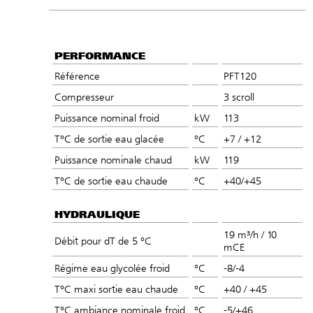
PERFORMANCE
Référence
PFT120
Compresseur
3 scroll
Puissance nominal froid
kW
113
T°C de sortie eau glacée
°C
+7 / +12
Puissance nominale chaud
kW
119
T°C de sortie eau chaude
°C
+40/+45
HYDRAULIQUE
19 m³/h / 10
Débit pour dT de 5 °C
mCE
Régime eau glycolée froid
°C
-8/-4
T°C maxi sortie eau chaude
°C
+40 / +45
T°C ambiance nominale froid
°C
-5/+46