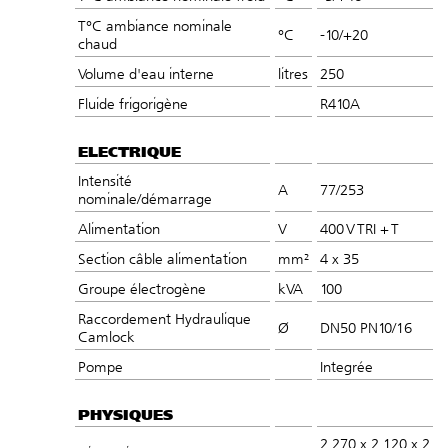
T°C ambiance nominale
°C
-10/+20
chaud
Volume d'eau interne
litres
250
Fluide frigorigène
R410A
ELECTRIQUE
Intensité
A
77/253
nominale/démarrage
Alimentation
V
400 V TRI + T
Section câble alimentation
mm²
4 x 35
Groupe électrogène
kVA
100
Raccordement Hydraulique
Ø
DN50 PN10/16
Camlock
Pompe
Integrée
PHYSIQUES
2 270 x 2 120 x 2