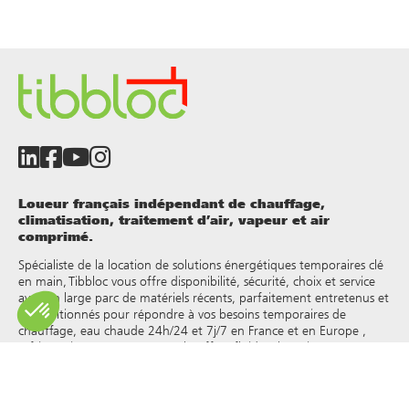
Loueur français indépendant de chauffage,
climatisation, traitement d’air, vapeur et air
comprimé.
Spécialiste de la location de solutions énergétiques temporaires clé
en main, Tibbloc vous offre disponibilité, sécurité, choix et service
avec un large parc de matériels récents, parfaitement entretenus et
reconditionnés pour répondre à vos besoins temporaires de
chauffage, eau chaude 24h/24 et 7j/7 en France et en Europe ,
réfrigération, vapeur, eau surchauffée, fluides thermiques et autres.
Tibbloc apporteur de solutions pour l’industrie, nous vous invitons
à prendre contact avec nos responsables de projets pour bénéficier
de l’expertise de notre bureau d’étude.