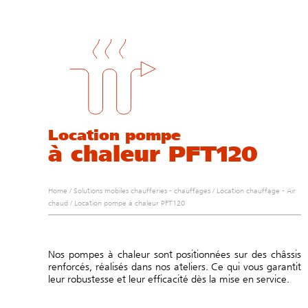
Location pompe
à chaleur PFT120
Home
/
Solutions mobiles chaufferies - chauffages
/
Location chauffage - Air
chaud
/
Location pompe à chaleur PFT120
Nos pompes à chaleur sont positionnées sur des châssis
renforcés, réalisés dans nos ateliers. Ce qui vous garantit
leur robustesse et leur efficacité dès la mise en service.