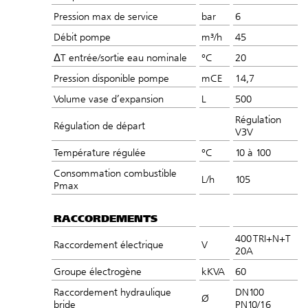
Pression max de service
bar
6
Débit pompe
m³/h
45
ΔT entrée/sortie eau nominale
°C
20
Pression disponible pompe
mCE
14,7
Volume vase d’expansion
L
500
Régulation
Régulation de départ
V3V
Température régulée
°C
10 à 100
Consommation combustible
L/h
105
Pmax
RACCORDEMENTS
400 TRI+N+T
Raccordement électrique
V
20A
Groupe électrogène
kKVA
60
Raccordement hydraulique
DN100
Ø
bride
PN10/16