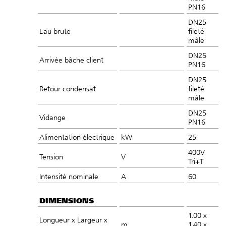
PN16
DN25
Eau brute
fileté
mâle
DN25
Arrivée bâche client
PN16
DN25
Retour condensat
fileté
mâle
DN25
Vidange
PN16
Alimentation électrique
kW
25
400V
Tension
V
Tri+T
Intensité nominale
A
60
DIMENSIONS
1.00 x
Longueur x Largeur x
m
1.40 x