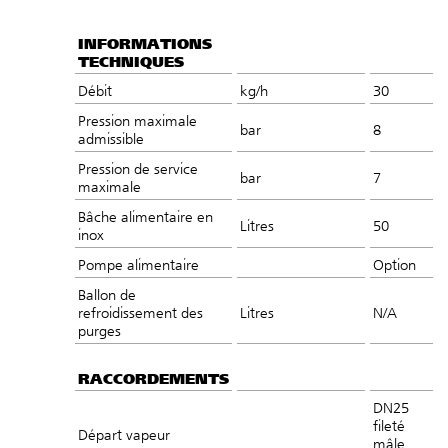
INFORMATIONS
TECHNIQUES
Débit
kg/h
30
Pression maximale
bar
8
admissible
Pression de service
bar
7
maximale
Bâche alimentaire en
Litres
50
inox
Pompe alimentaire
Option
Ballon de
refroidissement des
Litres
N/A
purges
RACCORDEMENTS
DN25
fileté
Départ vapeur
mâle