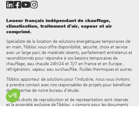
Loueur français indépendant de chauffage,
climatisation, traitement d’air, vapeur et air
comprimé.
Spécialiste de la location de solutions énergétiques temporaires clé
en main, Tibbloc vous offre disponibilité, sécurité, choix et service
avec un large parc de matériels récents, parfaitement entretenus et
reconditionnés pour répondre à vos besoins temporaires de
chauffage, eau chaude 24h/24 et 7j/7 en France et en Europe ,
réfrigération, vapeur, eau surchauffée, fluides thermiques et autres.
Tibbloc apporteur de solutions pour l’industrie, nous vous invitons
à prendre contact avec nos responsables de projets pour bénéficier
de l’expertise de notre bureau d’étude.
Tous les droits de reproduction et de représentation sont réservés
et la propriété exclusive de Tibbloc, y compris pour les documents
téléchargeables et les représentations iconographiques et
photographiques. L’utilisation, la reproduction, le transfert, la
modification, la redistribution ou la vente de toute information
affichée sur ce site (articles, photographies, logos) ou de toute
partie de ce site (y compris le texte) sur tout support, ou la
distribution sur tout autre site Web via un lien hypertexte, un