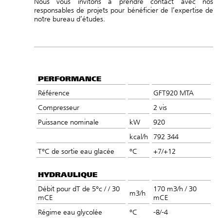
Nous vous invitons à prendre
contact
avec nos
responsables de projets pour bénéficier de l’expertise de
notre
bureau d’études.
PERFORMANCE
Référence
GFT920 MTA
Compresseur
2 vis
Puissance nominale
kW
920
kcal/h
792 344
T°C de sortie eau glacée
°C
+7/+12
HYDRAULIQUE
Débit pour dT de 5°c / / 30
170 m3/h / 30
m3/h
mCE
mCE
Régime eau glycolée
°C
-8/-4