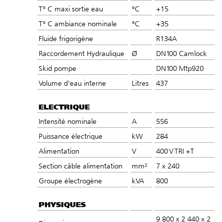
T° C maxi sortie eau
°C
+15
T° C ambiance nominale
°C
+35
Fluide frigorigène
R134A
Raccordement Hydraulique
Ø
DN100 Camlock
Skid pompe
DN100 Mtp920
Volume d'eau interne
Litres
437
ELECTRIQUE
Intensité nominale
A
556
Puissance électrique
kW
284
Alimentation
V
400 V TRI +T
Section câble alimentation
mm²
7 x 240
Groupe électrogène
kVA
800
PHYSIQUES
9 800 x 2 440 x 2