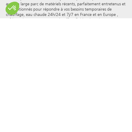
avec un large parc de matériels récents, parfaitement entretenus et
reconditionnés pour répondre à vos besoins temporaires de
chauffage, eau chaude 24h/24 et 7j/7 en France et en Europe ,
réfrigération, vapeur, eau surchauffée, fluides thermiques et autres.
Tibbloc apporteur de solutions pour l’industrie, nous vous invitons
à prendre contact avec nos responsables de projets pour bénéficier
de l’expertise de notre bureau d’étude.
Tous les droits de reproduction et de représentation sont réservés
et la propriété exclusive de Tibbloc, y compris pour les documents
téléchargeables et les représentations iconographiques et
photographiques. L’utilisation, la reproduction, le transfert, la
modification, la redistribution ou la vente de toute information
affichée sur ce site (articles, photographies, logos) ou de toute
partie de ce site (y compris le texte) sur tout support, ou la
distribution sur tout autre site Web via un lien hypertexte, un
groupe de discussion , forum ou autre système ou réseau
informatique, et ce dans le cadre d’une utilisation commerciale
sont formellement interdits sauf autorisation écrite préalable de
Tibbloc.
© Tibbloc 2025 - tous droits réservés
Mentions légales
CONDITIONS GÉNÉRALES DE LOCATION
CONDITIONS GÉNÉRALES D’ACHAT