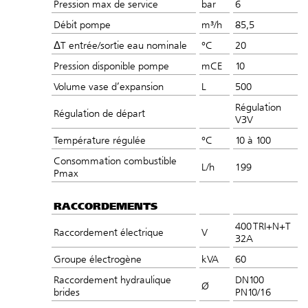
Pression max de service
bar
6
Débit pompe
m³/h
85,5
ΔT entrée/sortie eau nominale
°C
20
Pression disponible pompe
mCE
10
Volume vase d’expansion
L
500
Régulation
Régulation de départ
V3V
Température régulée
°C
10 à 100
Consommation combustible
L/h
199
Pmax
RACCORDEMENTS
400 TRI+N+T
Raccordement électrique
V
32A
Groupe électrogène
kVA
60
Raccordement hydraulique
DN100
Ø
brides
PN10/16