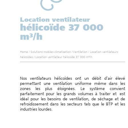
Location ventilateur
hélicoïde 37 000
m³/h
Home
/
Solutions mobiles climatisation
/
Ventilation
/
Location ventilateurs
hélicoïdes
/
Location ventilateur hélicoïde 37 000 m³/h
Nos ventilateurs hélicoïdes ont u
n débit d’air élevé
permettant une ventilation uniforme même dans les
zones les plus éloignées.
Le système convient
parfaitement pour les grands volumes à traiter et
est
idéal pour les besoins de ventilation, de séchage et de
refroidissement dans les secteurs tels que le BTP et les
industries lourdes.