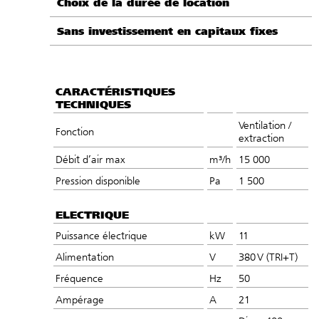
Choix de la durée de location
Sans investissement en capitaux fixes
CARACTÉRISTIQUES
TECHNIQUES
Ventilation /
Fonction
extraction
Débit d’air max
m³/h
15 000
Pression disponible
Pa
1 500
ELECTRIQUE
Puissance électrique
kW
11
Alimentation
V
380 V (TRI+T)
Fréquence
Hz
50
Ampérage
A
21