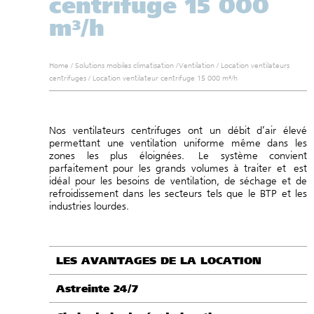
centrifuge 15 000
m³/h
Home
/
Solutions mobiles climatisation
/
Ventilation
/
Location ventilateurs
centrifuges
/
Location ventilateur centrifuge 15 000 m³/h
Nos ventilateurs centrifuges ont u
n débit d’air élevé
permettant une ventilation uniforme même dans les
zones les plus éloignées.
Le système convient
parfaitement pour les grands volumes à traiter et
est
idéal pour les besoins de ventilation, de séchage et de
refroidissement dans les secteurs tels que le BTP et les
industries lourdes.
LES AVANTAGES DE LA LOCATION
Astreinte 24/7