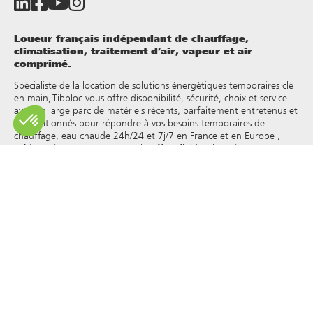
Loueur français indépendant de chauffage,
climatisation, traitement d’air, vapeur et air
comprimé.
Spécialiste de la location de solutions énergétiques temporaires clé
en main, Tibbloc vous offre disponibilité, sécurité, choix et service
avec un large parc de matériels récents, parfaitement entretenus et
reconditionnés pour répondre à vos besoins temporaires de
chauffage, eau chaude 24h/24 et 7j/7 en France et en Europe ,
réfrigération, vapeur, eau surchauffée, fluides thermiques et autres.
Tibbloc apporteur de solutions pour l’industrie, nous vous invitons
à prendre contact avec nos responsables de projets pour bénéficier
de l’expertise de notre bureau d’étude.
Tous les droits de reproduction et de représentation sont réservés
et la propriété exclusive de Tibbloc, y compris pour les documents
téléchargeables et les représentations iconographiques et
photographiques. L’utilisation, la reproduction, le transfert, la
modification, la redistribution ou la vente de toute information
affichée sur ce site (articles, photographies, logos) ou de toute
partie de ce site (y compris le texte) sur tout support, ou la
distribution sur tout autre site Web via un lien hypertexte, un
groupe de discussion , forum ou autre système ou réseau