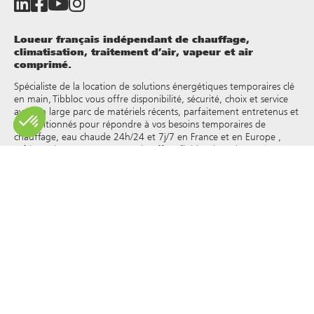
Loueur français indépendant de chauffage,
climatisation, traitement d’air, vapeur et air
comprimé.
Spécialiste de la location de solutions énergétiques temporaires clé
en main, Tibbloc vous offre disponibilité, sécurité, choix et service
avec un large parc de matériels récents, parfaitement entretenus et
reconditionnés pour répondre à vos besoins temporaires de
chauffage, eau chaude 24h/24 et 7j/7 en France et en Europe ,
réfrigération, vapeur, eau surchauffée, fluides thermiques et autres.
Tibbloc apporteur de solutions pour l’industrie, nous vous invitons
à prendre contact avec nos responsables de projets pour bénéficier
de l’expertise de notre bureau d’étude.
Tous les droits de reproduction et de représentation sont réservés
et la propriété exclusive de Tibbloc, y compris pour les documents
téléchargeables et les représentations iconographiques et
photographiques. L’utilisation, la reproduction, le transfert, la
modification, la redistribution ou la vente de toute information
affichée sur ce site (articles, photographies, logos) ou de toute
partie de ce site (y compris le texte) sur tout support, ou la
distribution sur tout autre site Web via un lien hypertexte, un
groupe de discussion , forum ou autre système ou réseau