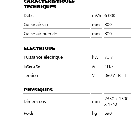
CARACTÉRISTIQUES
TECHNIQUES
Débit
m³/h
6 000
Gaine air sec
mm
300
Gaine air humide
mm
300
ELECTRIQUE
Puissance électrique
kW
70.7
Intensité
A
111.7
Tension
V
380 V TRI+T
PHYSIQUES
2350 x 1300
Dimensions
mm
x 1710
Poids
kg
590