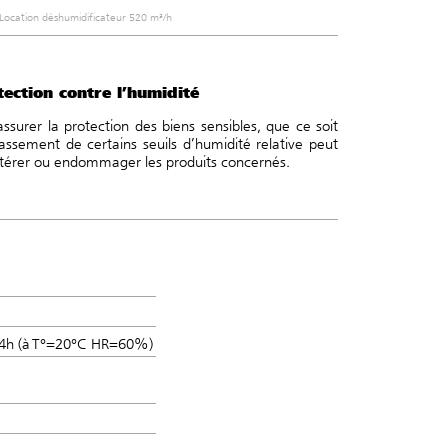
Location déshumidificateur 520 m³/h
ection contre l’humidité
 assurer la protection des biens sensibles, que ce soit
assement de certains seuils d’humidité relative peut
térer ou endommager les produits concernés.
24h (à T°=20°C HR=60%)