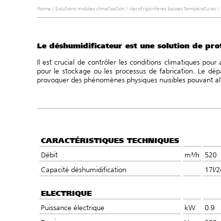
Home
/
Solutions mobiles climatisation
/
Aérofrigorifères basses températures
/
Le déshumidificateur est une solution de prot
Il est crucial de contrôler les conditions climatiques pour
pour le stockage ou les processus de fabrication. Le dép
provoquer des phénomènes physiques nuisibles pouvant al
CARACTÉRISTIQUES TECHNIQUES
Débit
m³/h
520
Capacité déshumidification
17l/
ELECTRIQUE
Puissance électrique
kW
0.9