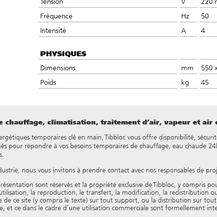
Tension
V
220 
Fréquence
Hz
50
Intensité
A
4
PHYSIQUES
Dimensions
mm
550 
Poids
kg
45
 chauffage, climatisation, traitement d’air, vapeur et air
nergétiques temporaires clé en main, Tibbloc vous offre disponibilité, sécurit
és pour répondre à vos besoins temporaires de chauffage, eau chaude 24h/
s.
dustrie, nous vous invitons à prendre contact avec nos responsables de pro
résentation sont réservés et la propriété exclusive de Tibbloc, y compris p
isation, la reproduction, le transfert, la modification, la redistribution ou
de ce site (y compris le texte) sur tout support, ou la distribution sur to
 et ce dans le cadre d’une utilisation commerciale sont formellement interd