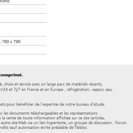
mono
x 790 x 790
 comprimé.
é, choix et service avec un large parc de matériels récents,
24 et 7j/7 en France et en Europe , réfrigération, vapeur, eau
jets pour bénéficier de l’expertise de notre bureau d’étude.
our les documents téléchargeables et les représentations
 la vente de toute information affichée sur ce site (articles,
ut autre site Web via un lien hypertexte, un groupe de discussion , forum
its sauf autorisation écrite préalable de Tibbloc.