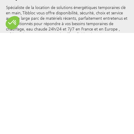
Spécialiste de la location de solutions énergétiques temporaires clé
en main, Tibbloc vous offre disponibilité, sécurité, choix et service
avec un large parc de matériels récents, parfaitement entretenus et
reconditionnés pour répondre à vos besoins temporaires de
chauffage, eau chaude 24h/24 et 7j/7 en France et en Europe ,
réfrigération, vapeur, eau surchauffée, fluides thermiques et autres.
Tibbloc apporteur de solutions pour l’industrie, nous vous invitons
à prendre contact avec nos responsables de projets pour bénéficier
de l’expertise de notre bureau d’étude.
Tous les droits de reproduction et de représentation sont réservés
et la propriété exclusive de Tibbloc, y compris pour les documents
téléchargeables et les représentations iconographiques et
photographiques. L’utilisation, la reproduction, le transfert, la
modification, la redistribution ou la vente de toute information
affichée sur ce site (articles, photographies, logos) ou de toute
partie de ce site (y compris le texte) sur tout support, ou la
distribution sur tout autre site Web via un lien hypertexte, un
groupe de discussion , forum ou autre système ou réseau
informatique, et ce dans le cadre d’une utilisation commerciale
sont formellement interdits sauf autorisation écrite préalable de
Tibbloc.
© Tibbloc 2025 - tous droits réservés