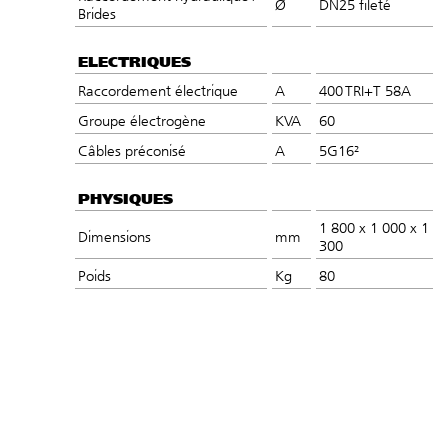
Ø
DN25 fileté
Brides
ELECTRIQUES
Raccordement électrique
A
400 TRI+T​ 58A
Groupe électrogène
KVA​
60
Câbles préconisé
A
5G16²​
PHYSIQUES
1 800 x 1 000 x 1
Dimensions
mm
300
Poids
Kg
80