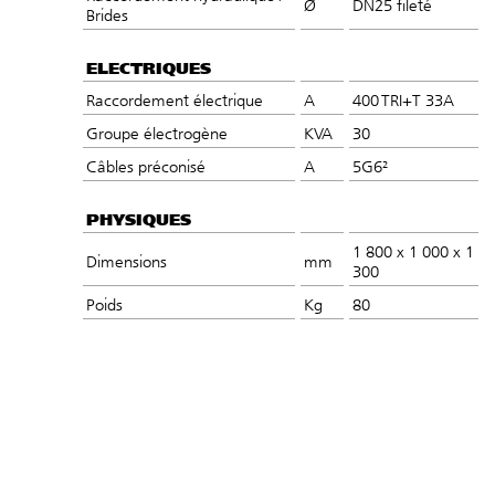
Ø
DN25 fileté
Brides
ELECTRIQUES
Raccordement électrique
A
400 TRI+T​ 33A
Groupe électrogène
KVA​
30
Câbles préconisé
A
5G6²​
PHYSIQUES
1 800 x 1 000 x 1
Dimensions
mm
300
Poids
Kg
80