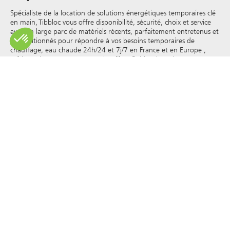
Spécialiste de la location de solutions énergétiques temporaires clé
en main, Tibbloc vous offre disponibilité, sécurité, choix et service
avec un large parc de matériels récents, parfaitement entretenus et
reconditionnés pour répondre à vos besoins temporaires de
chauffage, eau chaude 24h/24 et 7j/7 en France et en Europe ,
réfrigération, vapeur, eau surchauffée, fluides thermiques et autres.
Tibbloc apporteur de solutions pour l’industrie, nous vous invitons
à prendre contact avec nos responsables de projets pour bénéficier
de l’expertise de notre bureau d’étude.
Tous les droits de reproduction et de représentation sont réservés
et la propriété exclusive de Tibbloc, y compris pour les documents
téléchargeables et les représentations iconographiques et
photographiques. L’utilisation, la reproduction, le transfert, la
modification, la redistribution ou la vente de toute information
affichée sur ce site (articles, photographies, logos) ou de toute
partie de ce site (y compris le texte) sur tout support, ou la
distribution sur tout autre site Web via un lien hypertexte, un
groupe de discussion , forum ou autre système ou réseau
informatique, et ce dans le cadre d’une utilisation commerciale
sont formellement interdits sauf autorisation écrite préalable de
Tibbloc.
© Tibbloc 2025 - tous droits réservés