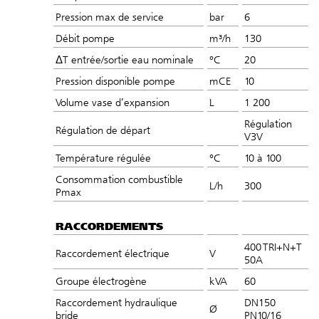
Pression max de service
bar
6
Débit pompe
m³/h
130
ΔT entrée/sortie eau nominale
°C
20
Pression disponible pompe
mCE
10
Volume vase d’expansion
L
1 200
Régulation
Régulation de départ
V3V
Température régulée
°C
10 à 100
Consommation combustible
L/h
300
Pmax
RACCORDEMENTS
400 TRI+N+T
Raccordement électrique
V
50A
Groupe électrogène
kVA
60
Raccordement hydraulique
DN150
Ø
bride
PN10/16