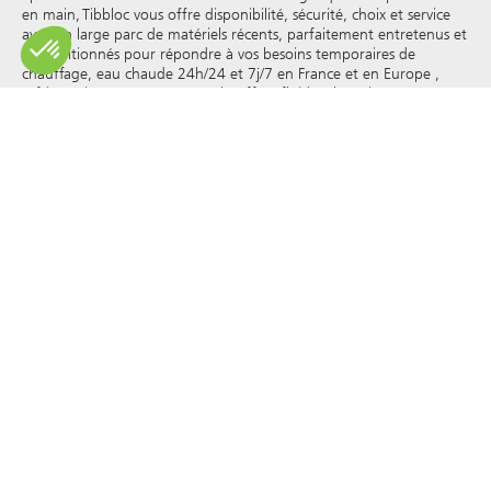
en main, Tibbloc vous offre disponibilité, sécurité, choix et service
avec un large parc de matériels récents, parfaitement entretenus et
reconditionnés pour répondre à vos besoins temporaires de
chauffage, eau chaude 24h/24 et 7j/7 en France et en Europe ,
réfrigération, vapeur, eau surchauffée, fluides thermiques et autres.
Tibbloc apporteur de solutions pour l’industrie, nous vous invitons
à prendre contact avec nos responsables de projets pour bénéficier
de l’expertise de notre bureau d’étude.
Tous les droits de reproduction et de représentation sont réservés
et la propriété exclusive de Tibbloc, y compris pour les documents
téléchargeables et les représentations iconographiques et
photographiques. L’utilisation, la reproduction, le transfert, la
modification, la redistribution ou la vente de toute information
affichée sur ce site (articles, photographies, logos) ou de toute
partie de ce site (y compris le texte) sur tout support, ou la
distribution sur tout autre site Web via un lien hypertexte, un
groupe de discussion , forum ou autre système ou réseau
informatique, et ce dans le cadre d’une utilisation commerciale
sont formellement interdits sauf autorisation écrite préalable de
Tibbloc.
© Tibbloc 2025 - tous droits réservés
Mentions légales
CONDITIONS GÉNÉRALES DE LOCATION
CONDITIONS GÉNÉRALES D’ACHAT