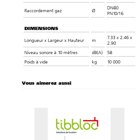
DN80
Raccordement gaz
Ø
PN10/16
DIMENSIONS
7.33 x 2.46 x
Longueur x Largeur x Hauteur
m
2.90
Niveau sonore à 10 mètres
dB(A)
58
Poids à vide
kg
10 000
Vous aimerez aussi